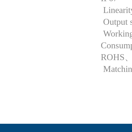
Lineari
Output 
Working
Consump
ROHS、
Matchin